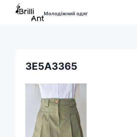
Перейти
до
Молодіжний одяг
вмісту
3E5A3365