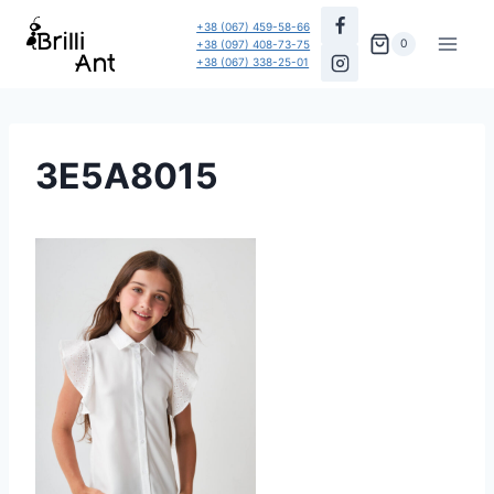
Перейти
+38 (067) 459-58-66
до
0
+38 (097) 408-73-75
+38 (067) 338-25-01
вмісту
3E5A8015