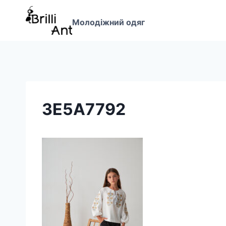
Перейти
до
Молодіжний одяг
вмісту
3E5A7792