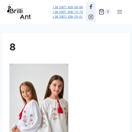
Перейти
+38 (067) 459-58-66
до
0
+38 (097) 408-73-75
+38 (067) 338-25-01
вмісту
8