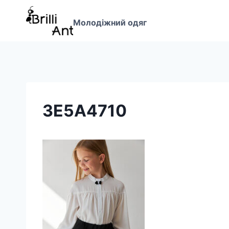
Перейти
до
Молодіжний одяг
вмісту
3E5A4710