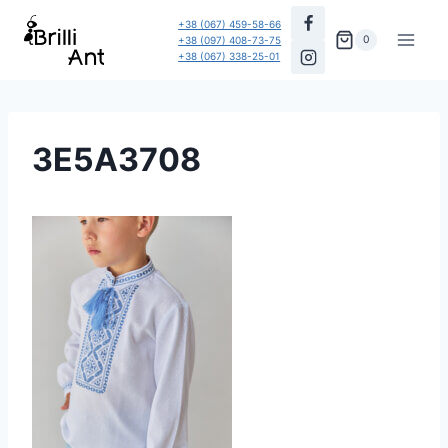
Перейти
+38 (067) 459-58-66
до
0
+38 (097) 408-73-75
+38 (067) 338-25-01
вмісту
3E5A3708