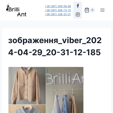
Перейти
+38 (067) 459-58-66
до
0
+38 (097) 408-73-75
+38 (067) 338-25-01
вмісту
зображення_viber_202
4-04-29_20-31-12-185