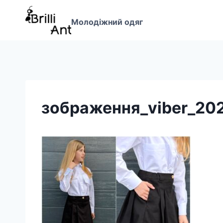
Перейти
до
Молодіжний одяг
вмісту
зображення_viber_20