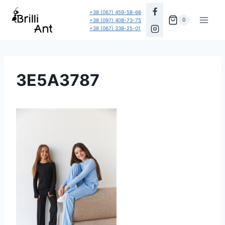
Перейти
+38 (067) 459-58-66
до
0
+38 (097) 408-73-75
+38 (067) 338-25-01
вмісту
3E5A3787