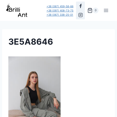
Перейти
+38 (067) 459-58-66
до
0
+38 (097) 408-73-75
+38 (067) 338-25-01
вмісту
3E5A8646