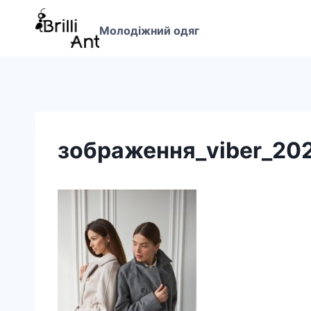
Перейти
до
Молодіжний одяг
вмісту
зображення_viber_20