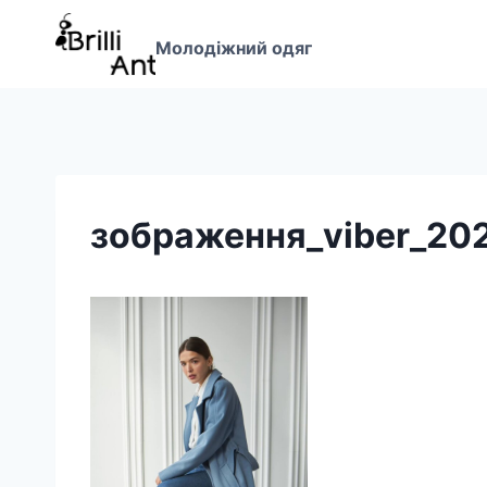
Перейти
до
Молодіжний одяг
вмісту
зображення_viber_20