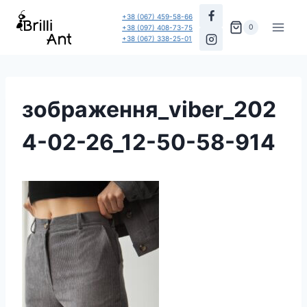
Перейти
+38 (067) 459-58-66
до
0
+38 (097) 408-73-75
+38 (067) 338-25-01
вмісту
зображення_viber_202
4-02-26_12-50-58-914