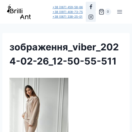
Перейти
+38 (067) 459-58-66
до
0
+38 (097) 408-73-75
+38 (067) 338-25-01
вмісту
зображення_viber_202
4-02-26_12-50-55-511