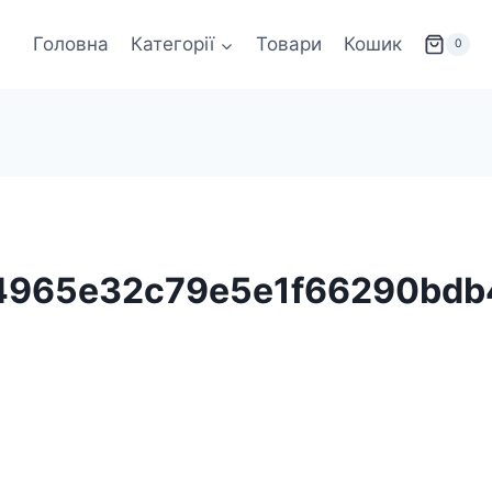
Головна
Категорії
Товари
Кошик
0
4965e32c79e5e1f66290bd