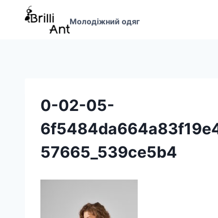
Перейти
до
Молодіжний одяг
вмісту
0-02-05-
6f5484da664a83f19e
57665_539ce5b4