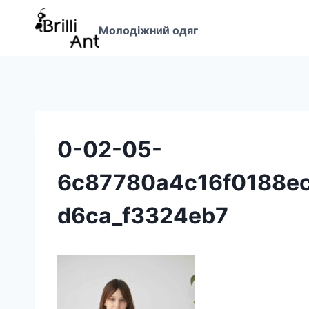
Перейти
до
Молодіжний одяг
вмісту
0-02-05-
6c87780a4c16f0188e
d6ca_f3324eb7