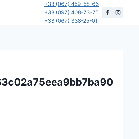
+38 (067) 459-58-66
+38 (097) 408-73-75
+38 (067) 338-25-01
63c02a75eea9bb7ba90