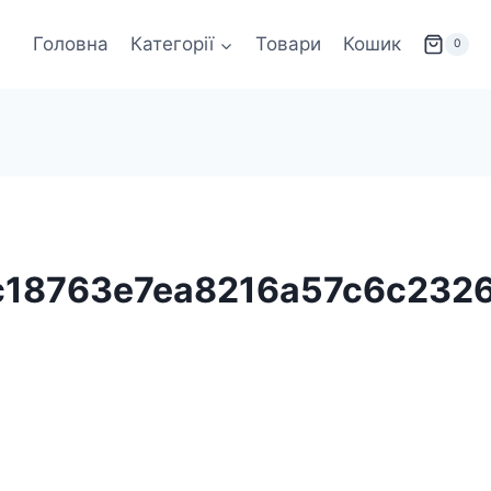
Головна
Категорії
Товари
Кошик
0
c18763e7ea8216a57c6c232