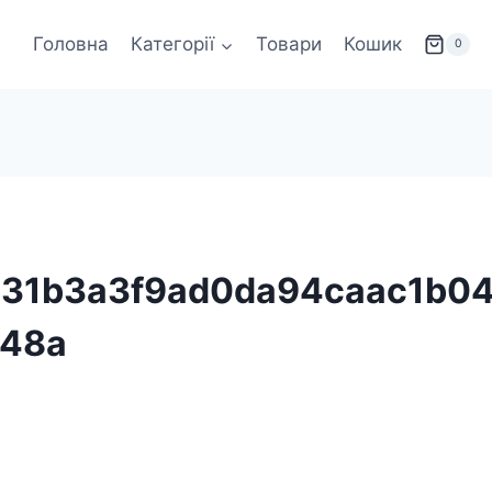
Головна
Категорії
Товари
Кошик
0
931b3a3f9ad0da94caac1b0
e48a