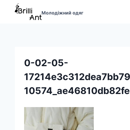
Перейти
до
Молодіжний одяг
вмісту
0-02-05-
17214e3c312dea7bb7
10574_ae46810db82f