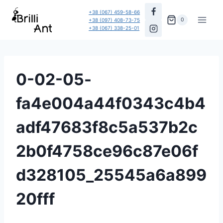
Перейти
+38 (067) 459-58-66
до
0
+38 (097) 408-73-75
+38 (067) 338-25-01
вмісту
0-02-05-
fa4e004a44f0343c4b4
adf47683f8c5a537b2c
2b0f4758ce96c87e06f
d328105_25545a6a899
20fff