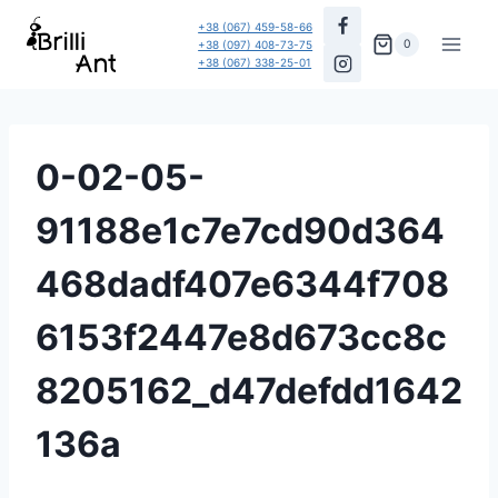
Перейти
+38 (067) 459-58-66
до
0
+38 (097) 408-73-75
+38 (067) 338-25-01
вмісту
0-02-05-
91188e1c7e7cd90d364
468dadf407e6344f708
6153f2447e8d673cc8c
8205162_d47defdd1642
136a