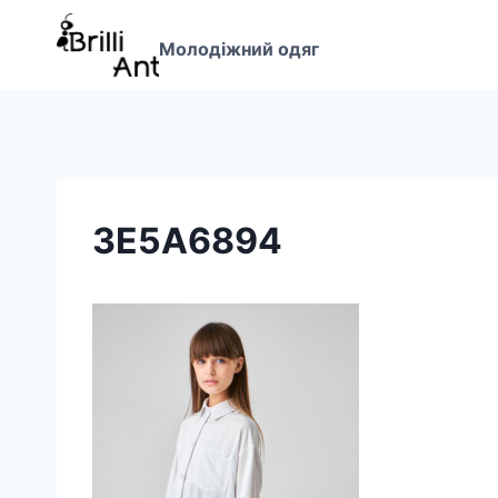
Перейти
до
Молодіжний одяг
вмісту
3E5A6894