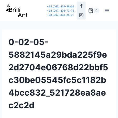
Перейти
+38 (067) 459-58-66
до
0
+38 (097) 408-73-75
+38 (067) 338-25-01
вмісту
0-02-05-
5882145a29bda225f9e
2d2704e06768d22bbf5
c30be05545fc5c1182b
4bcc832_521728ea8ae
c2c2d