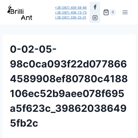
Перейти
+38 (067) 459-58-66
до
0
+38 (097) 408-73-75
+38 (067) 338-25-01
вмісту
0-02-05-
98c0ca093f22d077866
4589908ef80780c4188
106ec52b9aee078f695
a5f623c_39862038649
5fb2c