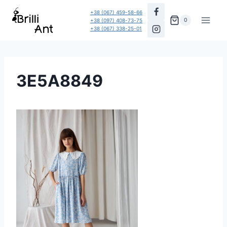
Перейти
+38 (067) 459-58-66
до
0
+38 (097) 408-73-75
+38 (067) 338-25-01
вмісту
3E5A8849