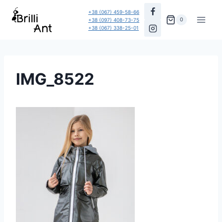
Перейти
+38 (067) 459-58-66
до
0
+38 (097) 408-73-75
+38 (067) 338-25-01
вмісту
IMG_8522