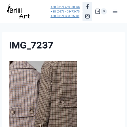
Перейти
+38 (067) 459-58-66
до
0
+38 (097) 408-73-75
+38 (067) 338-25-01
вмісту
IMG_7237