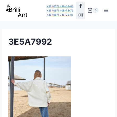
Перейти
+38 (067) 459-58-66
до
0
+38 (097) 408-73-75
+38 (067) 338-25-01
вмісту
3E5A7992