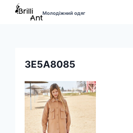
Перейти
до
Молодіжний одяг
вмісту
3E5A8085