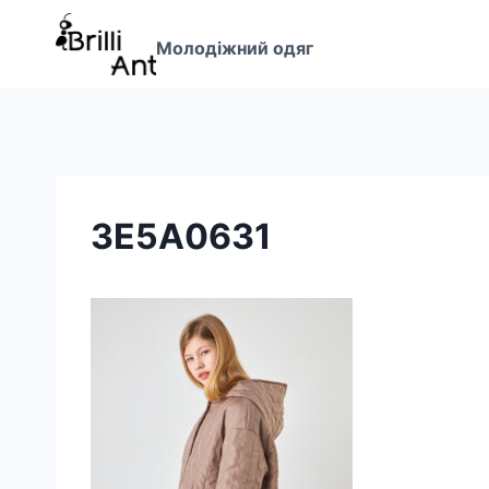
Перейти
до
Молодіжний одяг
вмісту
3E5A0631