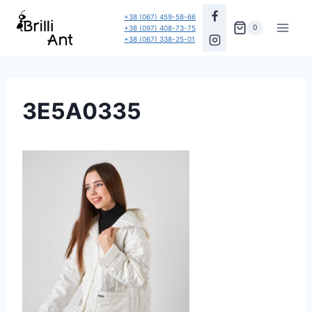
Перейти
+38 (067) 459-58-66
до
0
+38 (097) 408-73-75
+38 (067) 338-25-01
вмісту
3E5A0335