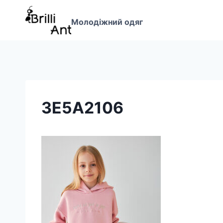
Перейти
до
Молодіжний одяг
вмісту
3E5A2106