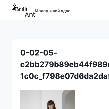
Перейти
до
Молодіжний одяг
вмісту
0-02-05-
c2bb279b89eb44f989
1c0c_f798e07d6da2da