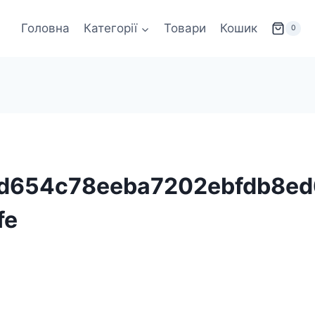
Головна
Категорії
Товари
Кошик
0
d654c78eeba7202ebfdb8ed
fe