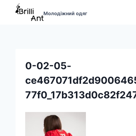
Перейти
до
Молодіжний одяг
вмісту
0-02-05-
ce467071df2d900646
77f0_17b313d0c82f24