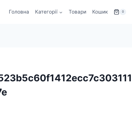
Головна
Категорії
Товари
Кошик
0
523b5c60f1412ecc7c30311
7e