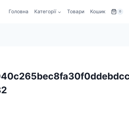
Головна
Категорії
Товари
Кошик
0
040c265bec8fa30f0ddebdcc
82