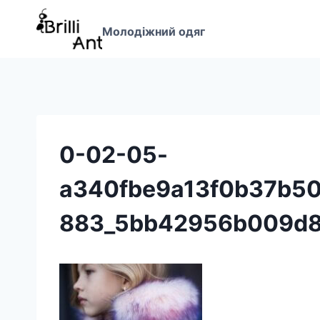
Перейти
до
Молодіжний одяг
вмісту
0-02-05-
a340fbe9a13f0b37b5
883_5bb42956b009d