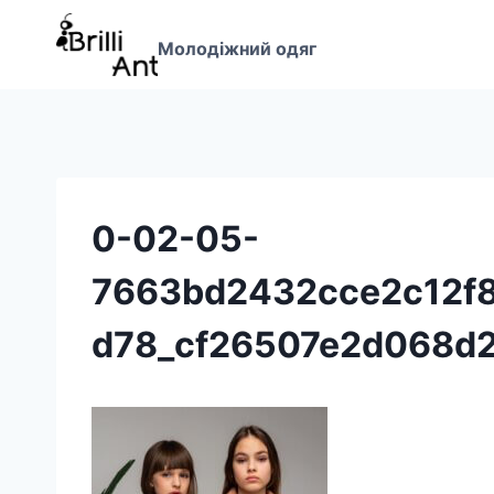
Перейти
до
Молодіжний одяг
вмісту
0-02-05-
7663bd2432cce2c12f
d78_cf26507e2d068d