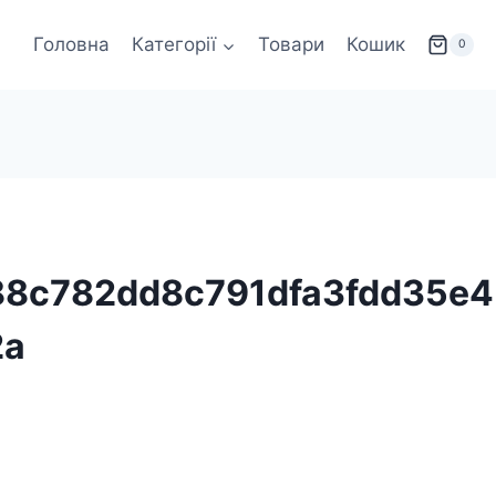
Головна
Категорії
Товари
Кошик
0
88c782dd8c791dfa3fdd35e4
2a