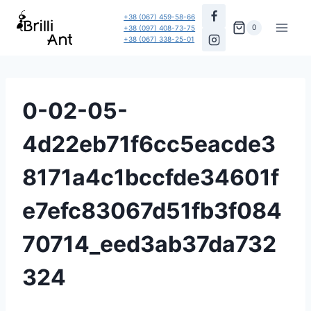
Перейти
+38 (067) 459-58-66
до
0
+38 (097) 408-73-75
+38 (067) 338-25-01
вмісту
0-02-05-
4d22eb71f6cc5eacde3
8171a4c1bccfde34601f
e7efc83067d51fb3f084
70714_eed3ab37da732
324