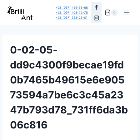
Перейти
+38 (067) 459-58-66
до
0
+38 (097) 408-73-75
+38 (067) 338-25-01
вмісту
0-02-05-
dd9c4300f9becae19fd
0b7465b49615e6e905
73594a7be6c3c45a23
47b793d78_731ff6da3b
06c816