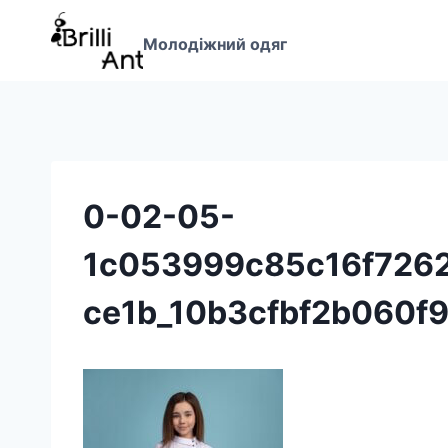
Перейти
до
Молодіжний одяг
вмісту
0-02-05-
1c053999c85c16f726
ce1b_10b3cfbf2b060f