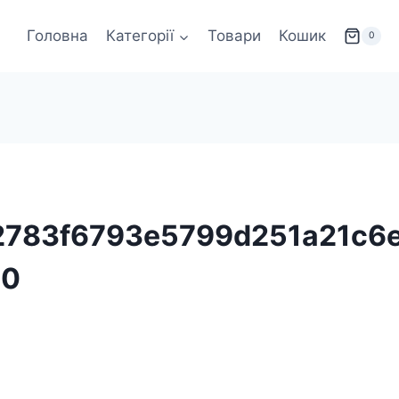
Головна
Категорії
Товари
Кошик
0
2783f6793e5799d251a21c6
90