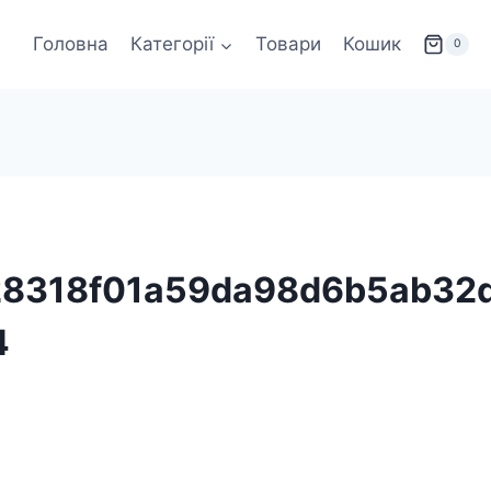
Головна
Категорії
Товари
Кошик
0
28318f01a59da98d6b5ab32d
4