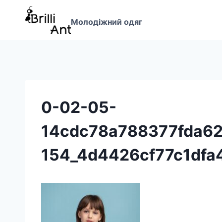
Перейти
до
Молодіжний одяг
вмісту
0-02-05-
14cdc78a788377fda6
154_4d4426cf77c1dfa