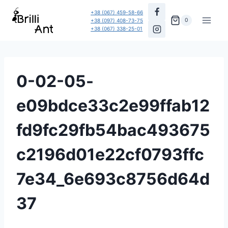
Перейти
+38 (067) 459-58-66
до
0
+38 (097) 408-73-75
+38 (067) 338-25-01
вмісту
0-02-05-
e09bdce33c2e99ffab12
fd9fc29fb54bac493675
c2196d01e22cf0793ffc
7e34_6e693c8756d64d
37