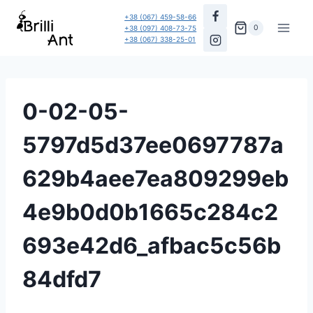
Перейти
+38 (067) 459-58-66
до
0
+38 (097) 408-73-75
+38 (067) 338-25-01
вмісту
0-02-05-
5797d5d37ee0697787a
629b4aee7ea809299eb
4e9b0d0b1665c284c2
693e42d6_afbac5c56b
84dfd7