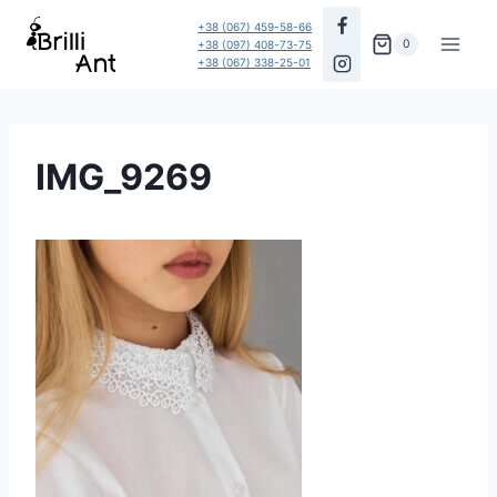
Перейти
+38 (067) 459-58-66
до
0
+38 (097) 408-73-75
+38 (067) 338-25-01
вмісту
IMG_9269