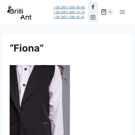
Перейти
+38 (067) 459-58-66
до
0
+38 (097) 408-73-75
+38 (067) 338-25-01
вмісту
“Fiona”