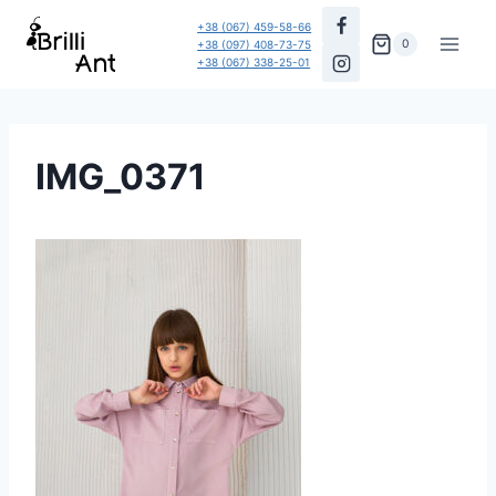
Перейти
+38 (067) 459-58-66
до
0
+38 (097) 408-73-75
+38 (067) 338-25-01
вмісту
IMG_0371