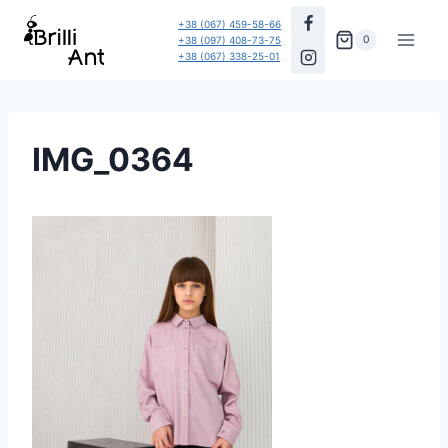
Перейти
+38 (067) 459-58-66
до
0
+38 (097) 408-73-75
+38 (067) 338-25-01
вмісту
IMG_0364