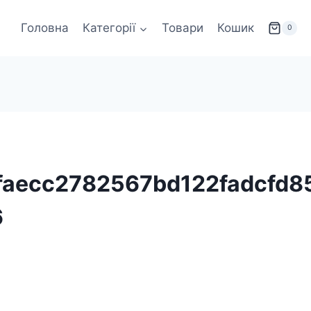
Головна
Категорії
Товари
Кошик
0
faecc2782567bd122fadcfd8
6