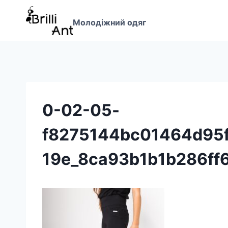
Перейти
до
Молодіжний одяг
вмісту
0-02-05-
f8275144bc01464d95
19e_8ca93b1b1b286ff