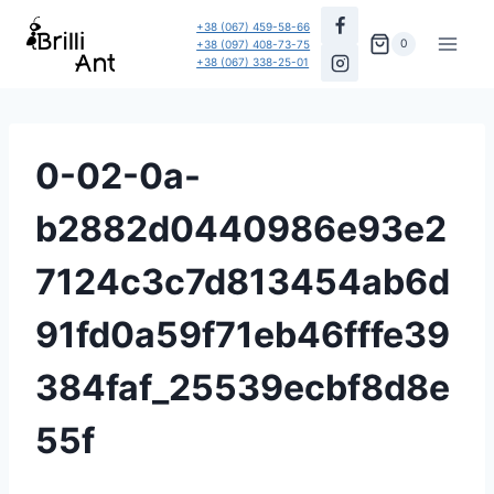
Перейти
+38 (067) 459-58-66
до
0
+38 (097) 408-73-75
+38 (067) 338-25-01
вмісту
0-02-0a-
b2882d0440986e93e2
7124c3c7d813454ab6d
91fd0a59f71eb46fffe39
384faf_25539ecbf8d8e
55f