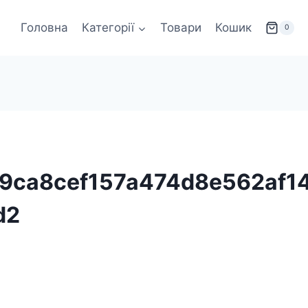
Головна
Категорії
Товари
Кошик
0
59ca8cef157a474d8e562af1
d2