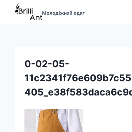
Перейти
до
Молодіжний одяг
вмісту
0-02-05-
11c2341f76e609b7c5
405_e38f583daca6c9