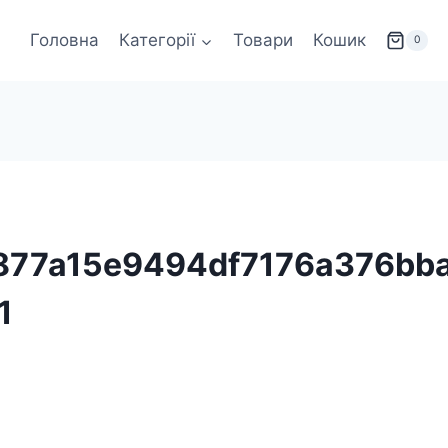
Головна
Категорії
Товари
Кошик
0
877a15e9494df7176a376bb
1