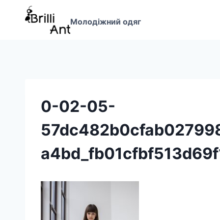
Перейти
до
Молодіжний одяг
вмісту
0-02-05-
57dc482b0cfab02799
a4bd_fb01cfbf513d69f