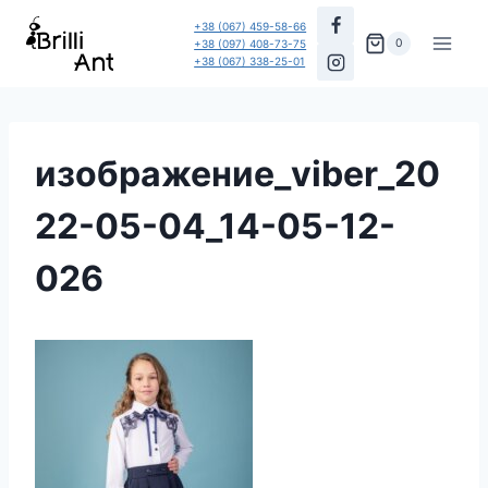
Перейти
+38 (067) 459-58-66
до
0
+38 (097) 408-73-75
+38 (067) 338-25-01
вмісту
изображение_viber_20
22-05-04_14-05-12-
026