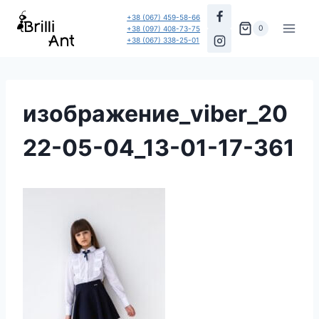
Перейти
+38 (067) 459-58-66
до
0
+38 (097) 408-73-75
+38 (067) 338-25-01
вмісту
изображение_viber_20
22-05-04_13-01-17-361